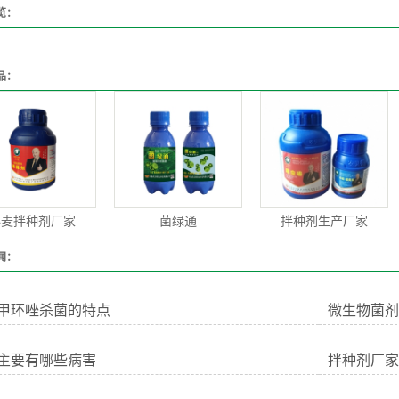
览：
品：
小麦拌种剂厂家
菌绿通
拌种剂生产厂家
闻：
甲环唑杀菌的特点
微生物菌剂
主要有哪些病害
拌种剂厂家