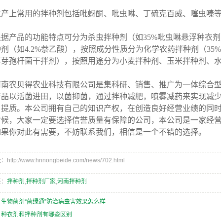
上常用的拌种剂包括吡蚜酮、吡虫啉、丁硫克百威、噻虫嗪
产品的功能特点可分为杀虫拌种剂（如35%吡虫啉悬浮种衣剂）
剂（如4.2%萘乙酸），按照成分性质分为化学农药拌种剂（3
草芽孢杆菌干拌剂），按照用途分为小麦拌种剂、玉米拌种剂、
农贝得农业科技有限公司是集科研、销售、推广为一体综合型
产品以活菌进田，以菌抑菌，通过拌种减肥，喷雾减药来实现减
、提质。本公司拥有自己的知识产权，在创造良好经营业绩的同
时候，大家一定要选择信誉质量有保障的公司，本公司是一家经
如果你对此有需要，不妨联系我们，相信是一个不错的选择。
ttp://www.hnnongbeide.com/news/702.html
签：
拌种剂
,
拌种剂厂家
,
河南拌种剂
：
生物菌剂“菌绿通”防治病虫害效果怎么样
：
种衣剂和拌种剂有哪些区别