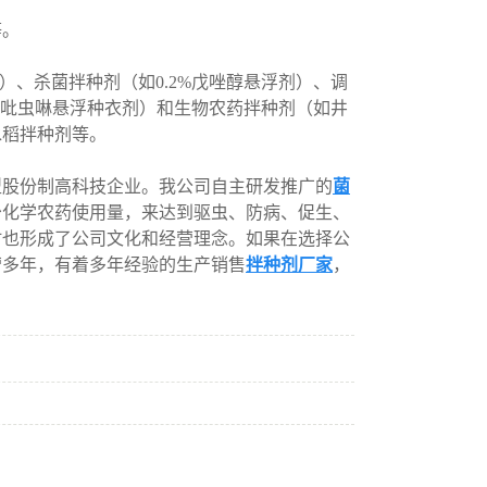
等。
、杀菌拌种剂（如0.2%戊唑醇悬浮剂）、调
5%吡虫啉悬浮种衣剂）和生物农药拌种剂（如井
水稻拌种剂等。
股份制高科技企业。我公司自主研发推广的
菌
少化学农药使用量，来达到驱虫、防病、促生、
时也形成了公司文化和经营理念。如果在选择公
营多年，有着多年经验的生产销售
拌种剂厂家
，