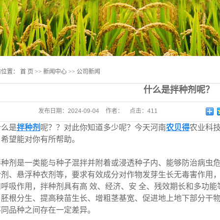
媒体
效果验
广告
前位置：
首 页
>>
新闻中心
>>
公司新闻
什么是拌种剂呢？
发布日期：
2024-09-04
作者：
点击：
411
么是
拌种剂
呢？？对此你知道多少呢？今天河南
农贝得
农业科
，希望能对你有所帮助。
剂是一类能与种子混拌并附着或浸透种子内、能够防治病虫危
粉剂、悬浮种衣剂等，要求有效成分对作物发芽生长无毒害作用
和呼吸作用，拌种剂具有高 效、经济、安 全、残效期长和多功
、胚根分生、提高秧苗生长、增粗茎基宽、促进地上地下部分干物
不同品种之间存在一定差异。