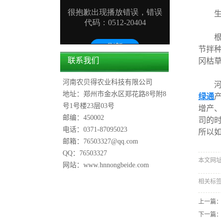
生产
根据
节拌种
联系我们
冈枯
河南农贝得农业科技有限公司
河南
地址：郑州市金水区郑花路8号附8
绿通
号1号楼23层03号
增产
邮编：450002
司的
电话：0371-87095023
所以
邮箱：76503327@qq.com
QQ：76503327
本文网址：h
网站：www.hnnongbeide.com
相关标
上一篇
下一篇