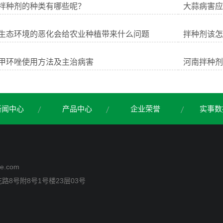
拌种剂的种类有哪些呢？
大蒜病害应
生态环境的恶化会给农业种植带来什么问题
拌种剂该怎
甲环唑使用方法及主治病害
河南拌种剂
新闻中心
产品中心
企业荣誉
实事数
e.com
8号附8号1号楼23层03号