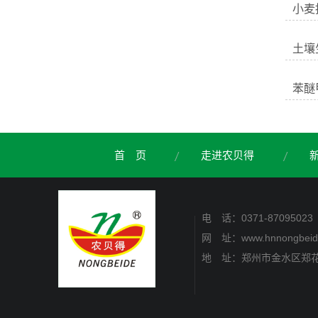
小麦
土壤
苯醚
首 页
走进农贝得
电 话：0371-87095023
网 址：www.hnnongbeid
地 址：郑州市金水区郑花路