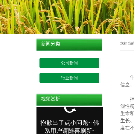
新闻分类
您的当
公司新闻
什
行业新闻
信息
视频赏析
拌种
湿性
生命
生长
度在