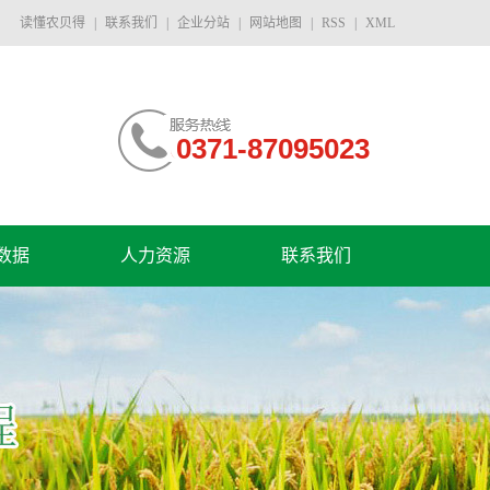
读懂农贝得
|
联系我们
|
企业分站
|
网站地图
|
RSS
|
XML
0371-87095023
数据
人力资源
联系我们
素证件
防证件
果见证
年会
销会