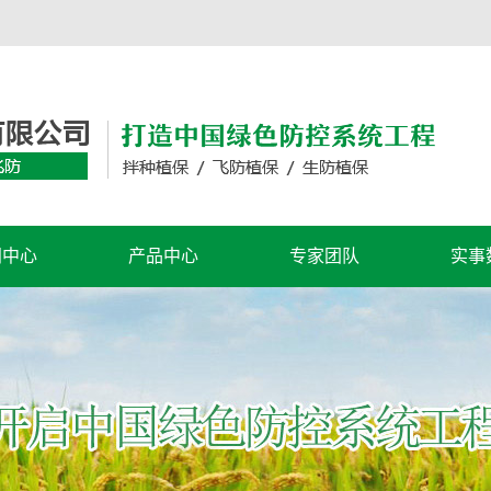
闻中心
产品中心
专家团队
实事
司新闻
微量元素水溶肥料
微量元
业新闻
植保器械
植保飞
微生物菌剂
产品效
历届
展